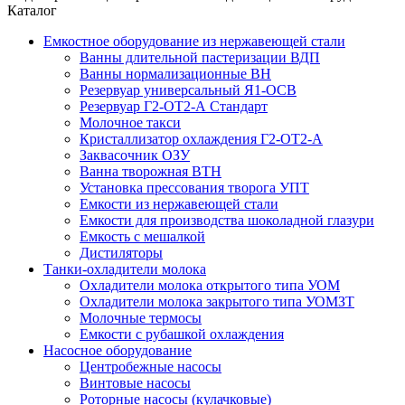
Каталог
Емкостное оборудование из нержавеющей стали
Ванны длительной пастеризации ВДП
Ванны нормализационные ВН
Резервуар универсальный Я1-ОСВ
Резервуар Г2-ОТ2-А Стандарт
Молочное такси
Кристаллизатор охлаждения Г2-ОТ2-А
Заквасочник ОЗУ
Ванна творожная ВТН
Установка прессования творога УПТ
Емкости из нержавеющей стали
Емкости для производства шоколадной глазури
Емкость с мешалкой
Дистиляторы
Танки-охладители молока
Охладители молока открытого типа УОМ
Охладители молока закрытого типа УОМЗТ
Молочные термосы
Емкости с рубашкой охлаждения
Насосное оборудование
Центробежные насосы
Винтовые насосы
Роторные насосы (кулачковые)