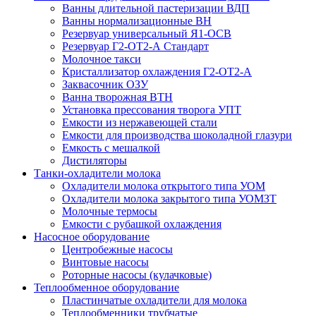
Ванны длительной пастеризации ВДП
Ванны нормализационные ВН
Резервуар универсальный Я1-ОСВ
Резервуар Г2-ОТ2-А Стандарт
Молочное такси
Кристаллизатор охлаждения Г2-ОТ2-А
Заквасочник ОЗУ
Ванна творожная ВТН
Установка прессования творога УПТ
Емкости из нержавеющей стали
Емкости для производства шоколадной глазури
Емкость с мешалкой
Дистиляторы
Танки-охладители молока
Охладители молока открытого типа УОМ
Охладители молока закрытого типа УОМЗТ
Молочные термосы
Емкости с рубашкой охлаждения
Насосное оборудование
Центробежные насосы
Винтовые насосы
Роторные насосы (кулачковые)
Теплообменное оборудование
Пластинчатые охладители для молока
Теплообменники трубчатые