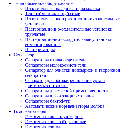
Теплообменное оборудование
Пластинчатые охладители для молока
Теплообменники трубчатые
Пластинчатые пастеризационно-охладительные
установки
Пастеризационно-охладительные установки
трубчатые
Пастеризационно-охладительные установки
комбинированные
Пастеризаторы
Сепараторы
Сепараторы сливкоотделители
Сепараторы молокоочистители
Сепаратор для очистки подсырной и творожной
сыворотки
Сепаратор для обезжиренного йогурта и
диетического творога
Сепараторы для мясной промышленности
Сепараторы высокожирных сливок
Сепараторы бактофуги
Автоматические нормализаторы молока
Гомогенизаторы
Гомогенизаторы плунжерные
Гомогенизаторы лабораторные
Гомогенизатор масла