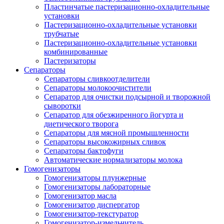
Пластинчатые пастеризационно-охладительные
установки
Пастеризационно-охладительные установки
трубчатые
Пастеризационно-охладительные установки
комбинированные
Пастеризаторы
Сепараторы
Сепараторы сливкоотделители
Сепараторы молокоочистители
Сепаратор для очистки подсырной и творожной
сыворотки
Сепаратор для обезжиренного йогурта и
диетического творога
Сепараторы для мясной промышленности
Сепараторы высокожирных сливок
Сепараторы бактофуги
Автоматические нормализаторы молока
Гомогенизаторы
Гомогенизаторы плунжерные
Гомогенизаторы лабораторные
Гомогенизатор масла
Гомогенизатор диспергатор
Гомогенизатор-текстуратор
Гомогенизатор-измельчитель