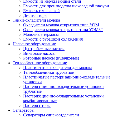
Емкости из нержавеющей стали
Емкости для производства шоколадной глазури
Емкость с мешалкой
Дистиляторы
Танки-охладители молока
Охладители молока открытого типа УОМ
Охладители молока закрытого типа УОМЗТ
Молочные термосы
Емкости с рубашкой охлаждения
Насосное оборудование
Центробежные насосы
Винтовые насосы
Роторные насосы (кулачковые)
Теплообменное оборудование
Пластинчатые охладители для молока
Теплообменники трубчатые
Пластинчатые пастеризационно-охладительные
установки
Пастеризационно-охладительные установки
трубчатые
Пастеризационно-охладительные установки
комбинированные
Пастеризаторы
Сепараторы
Сепараторы сливкоотделители