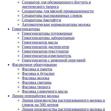
Сепаратор для обезжиренного йогурта и
диетического творога
Сепараторы для мясной промышленности
Сепараторы высокожирных сливок
Сепараторы бактофуги
Автоматические нормализаторы молока
Гомогенизаторы
Гомогенизаторы плунжерные
Гомогенизаторы лабораторные
Гомогенизатор масла
Гомогенизатор диспергатор
Гомогенизатор-текстуратор
Гомогенизатор-измельчитель
Гомогенизатор с ременной передачей
Фасовочное оборудование
Фасовка в пакеты
Фасовка в бутылки
Фасовка молока
Фасовка сметаны
Фасовка творога
Фасовка сливочного масла
Линии переработки молока
Линия производства пастеризованного молока и
сливок на 500 литров
Линия производства пастеризованного молока и