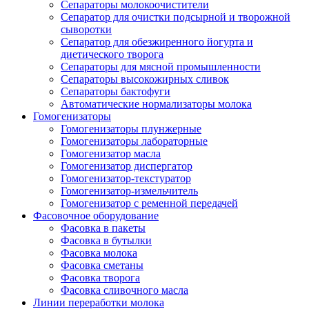
Сепараторы молокоочистители
Сепаратор для очистки подсырной и творожной
сыворотки
Сепаратор для обезжиренного йогурта и
диетического творога
Сепараторы для мясной промышленности
Сепараторы высокожирных сливок
Сепараторы бактофуги
Автоматические нормализаторы молока
Гомогенизаторы
Гомогенизаторы плунжерные
Гомогенизаторы лабораторные
Гомогенизатор масла
Гомогенизатор диспергатор
Гомогенизатор-текстуратор
Гомогенизатор-измельчитель
Гомогенизатор с ременной передачей
Фасовочное оборудование
Фасовка в пакеты
Фасовка в бутылки
Фасовка молока
Фасовка сметаны
Фасовка творога
Фасовка сливочного масла
Линии переработки молока