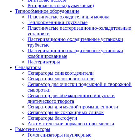
Роторные насосы (кулачковые)
Теплообменное оборудование
Пластинчатые охладители для молока
Теплообменники трубчатые
Пластинчатые пастеризационно-охладительные
установки
Пастеризационно-охладительные установки
трубчатые
Пастеризационно-охладительные установки
комбинированные
Пастеризаторы
Сепараторы
Сепараторы сливкоотделители
Сепараторы молокоочистители
Сепаратор для очистки подсырной и творожной
сыворотки
Сепаратор для обезжиренного йогурта и
диетического творога
Сепараторы для мясной промышленности
Сепараторы высокожирных сливок
Сепараторы бактофуги
Автоматические нормализаторы молока
Гомогенизаторы
Гомогенизаторы плунжерные