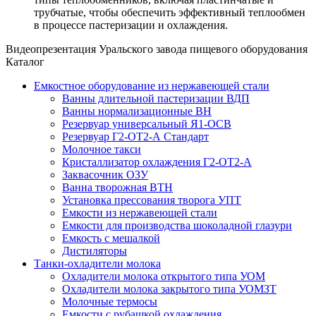
трубчатые, чтобы обеспечить эффективный теплообмен
в процессе пастеризации и охлаждения.
Видеопрезентация Уральского завода пищевого оборудования
Каталог
Емкостное оборудование из нержавеющей стали
Ванны длительной пастеризации ВДП
Ванны нормализационные ВН
Резервуар универсальный Я1-ОСВ
Резервуар Г2-ОТ2-А Стандарт
Молочное такси
Кристаллизатор охлаждения Г2-ОТ2-А
Заквасочник ОЗУ
Ванна творожная ВТН
Установка прессования творога УПТ
Емкости из нержавеющей стали
Емкости для производства шоколадной глазури
Емкость с мешалкой
Дистиляторы
Танки-охладители молока
Охладители молока открытого типа УОМ
Охладители молока закрытого типа УОМЗТ
Молочные термосы
Емкости с рубашкой охлаждения