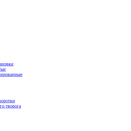
ановки
тые
нированные
воротки
го творога