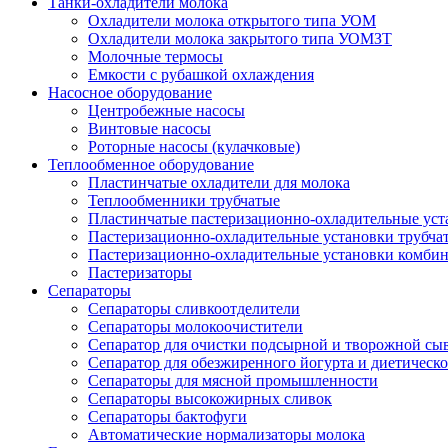
Танки-охладители молока
Охладители молока открытого типа УОМ
Охладители молока закрытого типа УОМЗТ
Молочные термосы
Емкости с рубашкой охлаждения
Насосное оборудование
Центробежные насосы
Винтовые насосы
Роторные насосы (кулачковые)
Теплообменное оборудование
Пластинчатые охладители для молока
Теплообменники трубчатые
Пластинчатые пастеризационно-охладительные уст
Пастеризационно-охладительные установки трубча
Пастеризационно-охладительные установки комби
Пастеризаторы
Сепараторы
Сепараторы сливкоотделители
Сепараторы молокоочистители
Сепаратор для очистки подсырной и творожной сы
Сепаратор для обезжиренного йогурта и диетическо
Сепараторы для мясной промышленности
Сепараторы высокожирных сливок
Сепараторы бактофуги
Автоматические нормализаторы молока