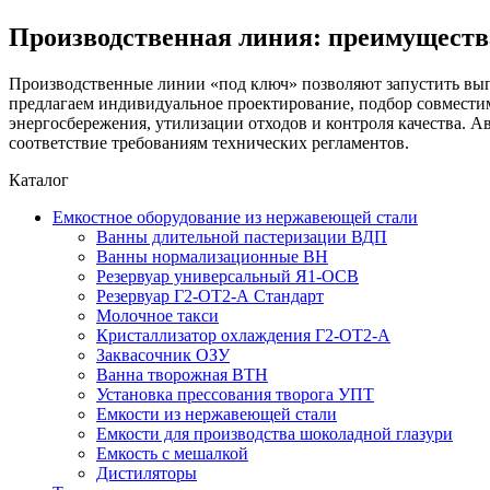
Производственная линия: преимуществ
Производственные линии «под ключ» позволяют запустить вып
предлагаем индивидуальное проектирование, подбор совмести
энергосбережения, утилизации отходов и контроля качества. А
соответствие требованиям технических регламентов.
Каталог
Емкостное оборудование из нержавеющей стали
Ванны длительной пастеризации ВДП
Ванны нормализационные ВН
Резервуар универсальный Я1-ОСВ
Резервуар Г2-ОТ2-А Стандарт
Молочное такси
Кристаллизатор охлаждения Г2-ОТ2-А
Заквасочник ОЗУ
Ванна творожная ВТН
Установка прессования творога УПТ
Емкости из нержавеющей стали
Емкости для производства шоколадной глазури
Емкость с мешалкой
Дистиляторы