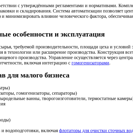
етствии с утверждёнными регламентами и нормативами. Комплек
паковки и складирования. Система автоматизации позволяет цен
) и минимизировать влияние человеческого фактора, обеспечивая
ые особенности и эксплуатация
ырья, требуемой производительности, площади цеха и условий 
я в технологии или расширение производства. Конструкция всех
пищевого производства. Управление осуществляется через цент
отчетности, включая интеграцию с
гомогенизаторами
.
в для малого бизнеса
ьтры)
заторы, гомогенизаторы, сепараторы)
сыродельные ванны, творогоизготовители, термостатные камеры
ния
воды)
- и водоподготовки, включая
флотаторы для очистки сточных во