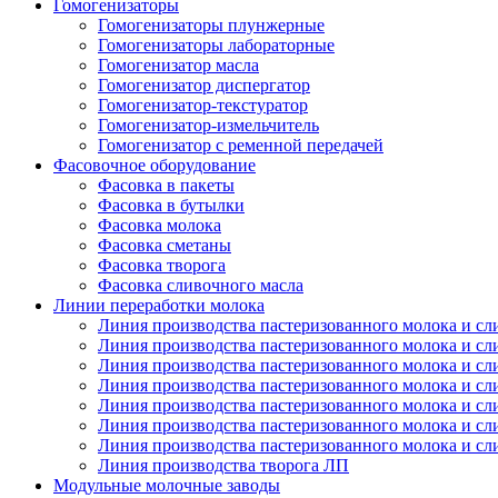
Гомогенизаторы
Гомогенизаторы плунжерные
Гомогенизаторы лабораторные
Гомогенизатор масла
Гомогенизатор диспергатор
Гомогенизатор-текстуратор
Гомогенизатор-измельчитель
Гомогенизатор с ременной передачей
Фасовочное оборудование
Фасовка в пакеты
Фасовка в бутылки
Фасовка молока
Фасовка сметаны
Фасовка творога
Фасовка сливочного масла
Линии переработки молока
Линия производства пастеризованного молока и сл
Линия производства пастеризованного молока и сл
Линия производства пастеризованного молока и сл
Линия производства пастеризованного молока и сл
Линия производства пастеризованного молока и сл
Линия производства пастеризованного молока и сл
Линия производства пастеризованного молока и сл
Линия производства творога ЛП
Модульные молочные заводы