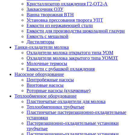
Кристаллизатор охлаждения Г2-ОТ2-А
Заквасочник ОЗУ
Ванна творожная ВТН
Установка прессования творога УПТ
Емкости из нержавеющей стали
Емкости для производства шоколадной глазури
Емкость с мешалкой
Дистиляторы
Танки-охладители молока
Охладители молока открытого типа УОМ
Охладители молока закрытого типа УОМЗТ
Молочные термосы
Емкости с рубашкой охлаждения
Насосное оборудование
Центробежные насосы
Винтовые насосы
Роторные насосы (кулачковые)
Теплообменное оборудование
Пластинчатые охладители для молока
Теплообменники трубчатые
Пластинчатые пастеризационно-охладительные
установки
Пастеризационно-охладительные установки
трубчатые
Пастеризационно-охладительные установки