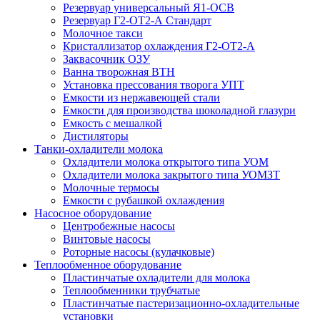
Резервуар универсальный Я1-ОСВ
Резервуар Г2-ОТ2-А Стандарт
Молочное такси
Кристаллизатор охлаждения Г2-ОТ2-А
Заквасочник ОЗУ
Ванна творожная ВТН
Установка прессования творога УПТ
Емкости из нержавеющей стали
Емкости для производства шоколадной глазури
Емкость с мешалкой
Дистиляторы
Танки-охладители молока
Охладители молока открытого типа УОМ
Охладители молока закрытого типа УОМЗТ
Молочные термосы
Емкости с рубашкой охлаждения
Насосное оборудование
Центробежные насосы
Винтовые насосы
Роторные насосы (кулачковые)
Теплообменное оборудование
Пластинчатые охладители для молока
Теплообменники трубчатые
Пластинчатые пастеризационно-охладительные
установки