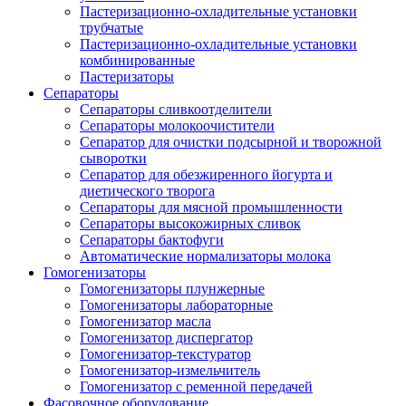
Пастеризационно-охладительные установки
трубчатые
Пастеризационно-охладительные установки
комбинированные
Пастеризаторы
Сепараторы
Сепараторы сливкоотделители
Сепараторы молокоочистители
Сепаратор для очистки подсырной и творожной
сыворотки
Сепаратор для обезжиренного йогурта и
диетического творога
Сепараторы для мясной промышленности
Сепараторы высокожирных сливок
Сепараторы бактофуги
Автоматические нормализаторы молока
Гомогенизаторы
Гомогенизаторы плунжерные
Гомогенизаторы лабораторные
Гомогенизатор масла
Гомогенизатор диспергатор
Гомогенизатор-текстуратор
Гомогенизатор-измельчитель
Гомогенизатор с ременной передачей
Фасовочное оборудование