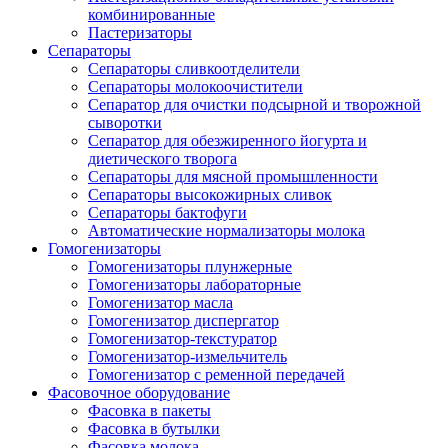
комбинированные
Пастеризаторы
Сепараторы
Сепараторы сливкоотделители
Сепараторы молокоочистители
Сепаратор для очистки подсырной и творожной
сыворотки
Сепаратор для обезжиренного йогурта и
диетического творога
Сепараторы для мясной промышленности
Сепараторы высокожирных сливок
Сепараторы бактофуги
Автоматические нормализаторы молока
Гомогенизаторы
Гомогенизаторы плунжерные
Гомогенизаторы лабораторные
Гомогенизатор масла
Гомогенизатор диспергатор
Гомогенизатор-текстуратор
Гомогенизатор-измельчитель
Гомогенизатор с ременной передачей
Фасовочное оборудование
Фасовка в пакеты
Фасовка в бутылки
Фасовка молока