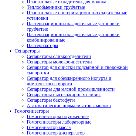
Пластинчатые охладители для молока
Теплообменники трубчатые
Пластинчатые пастеризационно-охладительные
установки
Пастеризационно-охладительные установки
трубчатые
Пастеризационно-охладительные установки
комбинированные
Пастеризаторы
Сепараторы
Сепараторы сливкоотделители
Сепараторы молокоочистители
Сепаратор для очистки подсырной и творожной
сыворотки
Сепаратор для обезжиренного йогурта и
диетического творога
Сепараторы для мясной промышленности
Сепараторы высокожирных сливок
Сепараторы бактофуги
Автоматические нормализаторы молока
Гомогенизаторы
Гомогенизаторы плунжерные
Гомогенизаторы лабораторные
Гомогенизатор масла
Гомогенизатор диспергатор