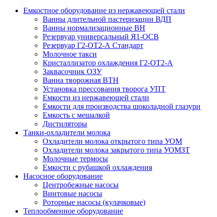
Емкостное оборудование из нержавеющей стали
Ванны длительной пастеризации ВДП
Ванны нормализационные ВН
Резервуар универсальный Я1-ОСВ
Резервуар Г2-ОТ2-А Стандарт
Молочное такси
Кристаллизатор охлаждения Г2-ОТ2-А
Заквасочник ОЗУ
Ванна творожная ВТН
Установка прессования творога УПТ
Емкости из нержавеющей стали
Емкости для производства шоколадной глазури
Емкость с мешалкой
Дистиляторы
Танки-охладители молока
Охладители молока открытого типа УОМ
Охладители молока закрытого типа УОМЗТ
Молочные термосы
Емкости с рубашкой охлаждения
Насосное оборудование
Центробежные насосы
Винтовые насосы
Роторные насосы (кулачковые)
Теплообменное оборудование