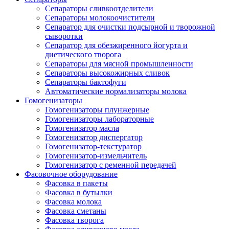
Сепараторы сливкоотделители
Сепараторы молокоочистители
Сепаратор для очистки подсырной и творожной
сыворотки
Сепаратор для обезжиренного йогурта и
диетического творога
Сепараторы для мясной промышленности
Сепараторы высокожирных сливок
Сепараторы бактофуги
Автоматические нормализаторы молока
Гомогенизаторы
Гомогенизаторы плунжерные
Гомогенизаторы лабораторные
Гомогенизатор масла
Гомогенизатор диспергатор
Гомогенизатор-текстуратор
Гомогенизатор-измельчитель
Гомогенизатор с ременной передачей
Фасовочное оборудование
Фасовка в пакеты
Фасовка в бутылки
Фасовка молока
Фасовка сметаны
Фасовка творога