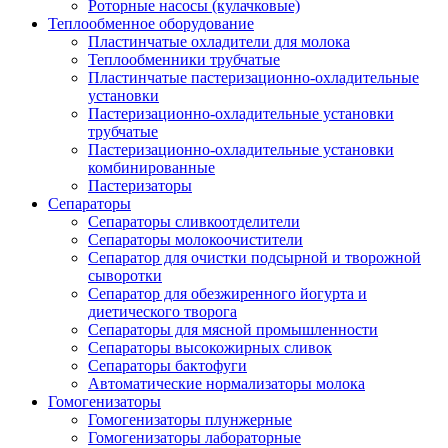
Роторные насосы (кулачковые)
Теплообменное оборудование
Пластинчатые охладители для молока
Теплообменники трубчатые
Пластинчатые пастеризационно-охладительные
установки
Пастеризационно-охладительные установки
трубчатые
Пастеризационно-охладительные установки
комбинированные
Пастеризаторы
Сепараторы
Сепараторы сливкоотделители
Сепараторы молокоочистители
Сепаратор для очистки подсырной и творожной
сыворотки
Сепаратор для обезжиренного йогурта и
диетического творога
Сепараторы для мясной промышленности
Сепараторы высокожирных сливок
Сепараторы бактофуги
Автоматические нормализаторы молока
Гомогенизаторы
Гомогенизаторы плунжерные
Гомогенизаторы лабораторные