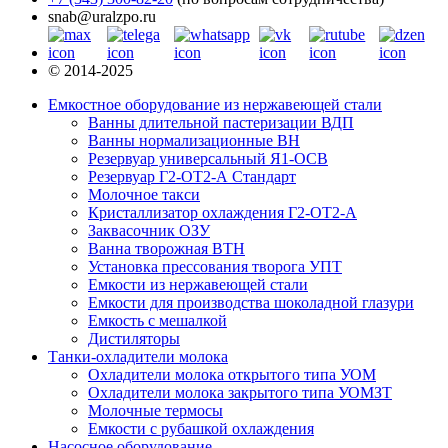
snab@uralzpo.ru
© 2014-2025
Емкостное оборудование из нержавеющей стали
Ванны длительной пастеризации ВДП
Ванны нормализационные ВН
Резервуар универсальный Я1-ОСВ
Резервуар Г2-ОТ2-А Стандарт
Молочное такси
Кристаллизатор охлаждения Г2-ОТ2-А
Заквасочник ОЗУ
Ванна творожная ВТН
Установка прессования творога УПТ
Емкости из нержавеющей стали
Емкости для производства шоколадной глазури
Емкость с мешалкой
Дистиляторы
Танки-охладители молока
Охладители молока открытого типа УОМ
Охладители молока закрытого типа УОМЗТ
Молочные термосы
Емкости с рубашкой охлаждения
Насосное оборудование