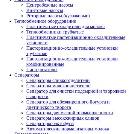
Центробежные насосы
Винтовые насосы
Роторные насосы (кулачковые)
Теплообменное оборудование
Пластинчатые охладители для молока
Теплообменники трубчатые
Пластинчатые пастеризационно-охладительные
установки
Пастеризационно-охладительные установки
трубчатые
Пастеризационно-охладительные установки
комбинированные
Пастеризаторы
Сепараторы
Сепараторы сливкоотделители
Сепараторы молокоочистители
Сепаратор для очистки подсырной и творожной
сыворотки
Сепаратор для обезжиренного йогурта и
диетического творога
Сепараторы для мясной промышленности
Сепараторы высокожирных сливок
Сепараторы бактофуги
Автоматические нормализаторы молока