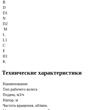
B
D
D1
N
D2
M
L
L1
C
E
H1
K
Технические характеристики
Наименование
Тип рабочего колеса
Подача, м3/ч
Напор, м
Частота вращения, об/мин.