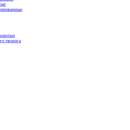
тые
нированные
воротки
го творога