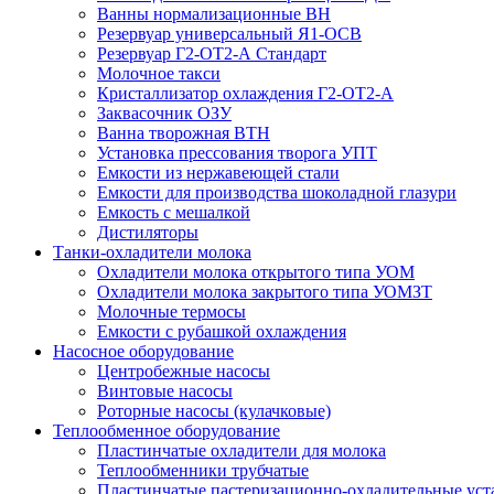
Ванны нормализационные ВН
Резервуар универсальный Я1-ОСВ
Резервуар Г2-ОТ2-А Стандарт
Молочное такси
Кристаллизатор охлаждения Г2-ОТ2-А
Заквасочник ОЗУ
Ванна творожная ВТН
Установка прессования творога УПТ
Емкости из нержавеющей стали
Емкости для производства шоколадной глазури
Емкость с мешалкой
Дистиляторы
Танки-охладители молока
Охладители молока открытого типа УОМ
Охладители молока закрытого типа УОМЗТ
Молочные термосы
Емкости с рубашкой охлаждения
Насосное оборудование
Центробежные насосы
Винтовые насосы
Роторные насосы (кулачковые)
Теплообменное оборудование
Пластинчатые охладители для молока
Теплообменники трубчатые
Пластинчатые пастеризационно-охладительные уст