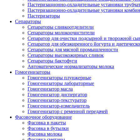
Пастеризационно-охладительные установки трубча
Пастеризационно-охладительные установки комби
Пастеризаторы
Сепараторы
Сепараторы сливкоотделители
Сепараторы молокоочистители
Сепаратор для очистки подсырной и творожной сы
Сепаратор для обезжиренного йогурта и диетическо
Сепараторы для мясной промышленности
Сепараторы высокожирных сливок
Сепараторы бактофуги
Автоматические нормализаторы молока
Гомогенизаторы
Гомогенизаторы плунжерные
Гомогенизаторы лабораторные
Гомогенизатор масла
Гомогенизатор диспергатор
Гомогенизатор-текстуратор
Гомогенизатор-измельчитель
Гомогенизатор с ременной передачей
Фасовочное оборудование
Фасовка в пакеты
Фасовка в бутылки
Фасовка молока
Фасовка сметаны