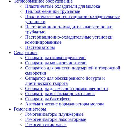
Теплообменное оборудование
Пластинчатые охладители для молока
Теплообменники трубчатые
Пластинчатые пастеризационно-охладительные
установки
Пастеризационно-охладительные установки
трубчатые
Пастеризационно-охладительные установки
комбинированные
Пастеризаторы
Сепараторы
Сепараторы сливкоотделители
Сепараторы молокоочистители
Сепаратор для очистки подсырной и творожной
сыворотки
Сепаратор для обезжиренного йогурта и
диетического творога
Сепараторы для мясной промышленности
Сепараторы высокожирных сливок
Сепараторы бактофуги
Автоматические нормализаторы молока
Гомогенизаторы
Гомогенизаторы плунжерные
Гомогенизаторы лабораторные
Гомогенизатор масла