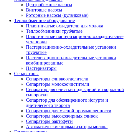
Центробежные насосы
Винтовые насосы
Роторные насосы (кулачковые)
Теплообменное оборудование
Пластинчатые охладители для молока
Теплообменники трубчатые
Пластинчатые пастеризационно-охладительные
установки
Пастеризационно-охладительные установки
трубчатые
Пастеризационно-охладительные установки
комбинированные
Пастеризаторы
Сепараторы
Сепараторы сливкоотделители
Сепараторы молокоочистители
Сепаратор для очистки подсырной и творожной
сыворотки
Сепаратор для обезжиренного йогурта и
диетического творога
Сепараторы для мясной промышленности
Сепараторы высокожирных сливок
Сепараторы бактофуги
Автоматические нормализаторы молока
Гомогенизаторы