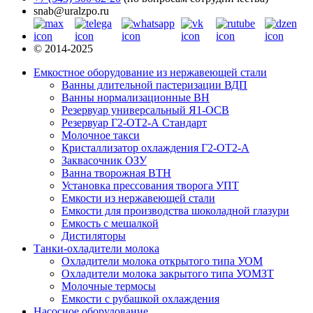
snab@uralzpo.ru
© 2014-2025
Емкостное оборудование из нержавеющей стали
Ванны длительной пастеризации ВДП
Ванны нормализационные ВН
Резервуар универсальный Я1-ОСВ
Резервуар Г2-ОТ2-А Стандарт
Молочное такси
Кристаллизатор охлаждения Г2-ОТ2-А
Заквасочник ОЗУ
Ванна творожная ВТН
Установка прессования творога УПТ
Емкости из нержавеющей стали
Емкости для производства шоколадной глазури
Емкость с мешалкой
Дистиляторы
Танки-охладители молока
Охладители молока открытого типа УОМ
Охладители молока закрытого типа УОМЗТ
Молочные термосы
Емкости с рубашкой охлаждения
Насосное оборудование