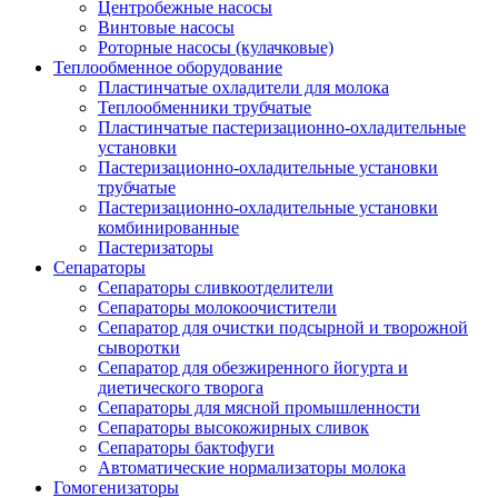
Центробежные насосы
Винтовые насосы
Роторные насосы (кулачковые)
Теплообменное оборудование
Пластинчатые охладители для молока
Теплообменники трубчатые
Пластинчатые пастеризационно-охладительные
установки
Пастеризационно-охладительные установки
трубчатые
Пастеризационно-охладительные установки
комбинированные
Пастеризаторы
Сепараторы
Сепараторы сливкоотделители
Сепараторы молокоочистители
Сепаратор для очистки подсырной и творожной
сыворотки
Сепаратор для обезжиренного йогурта и
диетического творога
Сепараторы для мясной промышленности
Сепараторы высокожирных сливок
Сепараторы бактофуги
Автоматические нормализаторы молока
Гомогенизаторы