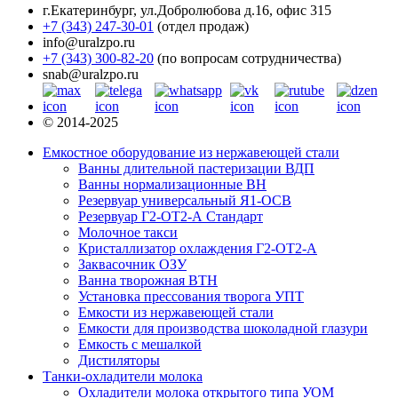
г.Екатеринбург
,
ул.Добролюбова д.16, офис 315
+7 (343) 247-30-01
(отдел продаж)
info@uralzpo.ru
+7 (343) 300-82-20
(по вопросам сотрудничества)
snab@uralzpo.ru
© 2014-2025
Емкостное оборудование из нержавеющей стали
Ванны длительной пастеризации ВДП
Ванны нормализационные ВН
Резервуар универсальный Я1-ОСВ
Резервуар Г2-ОТ2-А Стандарт
Молочное такси
Кристаллизатор охлаждения Г2-ОТ2-А
Заквасочник ОЗУ
Ванна творожная ВТН
Установка прессования творога УПТ
Емкости из нержавеющей стали
Емкости для производства шоколадной глазури
Емкость с мешалкой
Дистиляторы
Танки-охладители молока
Охладители молока открытого типа УОМ