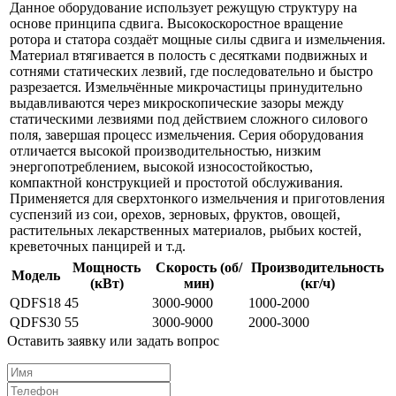
Данное оборудование использует режущую структуру на
основе принципа сдвига. Высокоскоростное вращение
ротора и статора создаёт мощные силы сдвига и измельчения.
Материал втягивается в полость с десятками подвижных и
сотнями статических лезвий, где последовательно и быстро
разрезается. Измельчённые микрочастицы принудительно
выдавливаются через микроскопические зазоры между
статическими лезвиями под действием сложного силового
поля, завершая процесс измельчения. Серия оборудования
отличается высокой производительностью, низким
энергопотреблением, высокой износостойкостью,
компактной конструкцией и простотой обслуживания.
Применяется для сверхтонкого измельчения и приготовления
суспензий из сои, орехов, зерновых, фруктов, овощей,
растительных лекарственных материалов, рыбьих костей,
креветочных панцирей и т.д.
Мощность
Скорость (об/
Производительность
Модель
(кВт)
мин)
(кг/ч)
QDFS18
45
3000-9000
1000-2000
QDFS30
55
3000-9000
2000-3000
Оставить заявку или задать вопрос