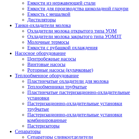
Емкости из нержавеющей стали
Емкости для производства шоколадной глазури
Емкость с мешалкой
Дистиляторы
Танки-охладители молока
Охладители молока открытого типа УОМ
Охладители молока закрытого типа УОМЗТ
Молочные термосы
Емкости с рубашкой охлаждения
Насосное оборудование
Центробежные насосы
Винтовые насосы
Роторные насосы (кулачковые)
Теплообменное оборудование
Пластинчатые охладители для молока
Теплообменники трубчатые
Пластинчатые пастеризационно-охладительные
установки
Пастеризационно-охладительные установки
трубчатые
Пастеризационно-охладительные установки
комбинированные
Пастеризаторы
Сепараторы
Сепараторы сливкоотделители