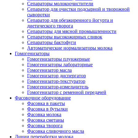
Сепараторы молокоочистители
Сепаратор для очистки подсырной и творожной
сыворотки
Сепаратор для обезжиренного йогурта и
диетического творога
Сепараторы для мясной промышленности
Сепараторы высокожирных сливок
Сепараторы бактофуги
Автоматические нормализаторы молока
Гомогенизаторы
Гомогенизаторы плунжерные
Гомогенизаторы лабораторные
Гомогенизатор масла
Гомогенизатор диспергатор
Гомогенизатор-текстуратор
Гомогенизатор-измельчитель
Гомогенизатор с ременной передачей
Фасовочное оборудование
Фасовка в пакеты
Фасовка в бутылки
Фасовка молока
Фасовка сметаны
Фасовка творога
Фасовка сливочного масла
Линии переработки молока