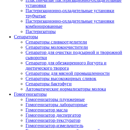
Пластинчатые пастеризационно-охладительные
установки
Пастеризационно-охладительные установки
трубчатые
Пастеризационно-охладительные установки
комбинированные
Пастеризаторы
Сепараторы
Сепараторы сливкоотделители
Сепараторы молокоочистители
Сепаратор для очистки подсырной и творожной
сыворотки
Сепаратор для обезжиренного йогурта и
диетического творога
Сепараторы для мясной промышленности
Сепараторы высокожирных сливок
Сепараторы бактофуги
Автоматические нормализаторы молока
Гомогенизаторы
Гомогенизаторы плунжерные
Гомогенизаторы лабораторные
Гомогенизатор масла
Гомогенизатор диспергатор
Гомогенизатор-текстуратор
Гомогенизатор-измельчитель