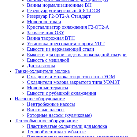
Ванны нормализационные ВН
Резервуар универсальный Я1-ОСВ
Резервуар Г2-ОТ2-А Стандарт
Молочное такси
Кристаллизатор охлаждения Г2-ОТ2-А
Заквасочник ОЗУ
Ванна творожная ВТН
Установка прессования творога УПТ
Емкости из нержавеющей стали
Емкости для производства шоколадной глазури
Емкость с мешалкой
Дистиляторы
Танки-охладители молока
Охладители молока открытого типа УОМ
Охладители молока закрытого типа УОМЗТ
Молочные термосы
Емкости с рубашкой охлаждения
Насосное оборудование
Центробежные насосы
Винтовые насосы
Роторные насосы (кулачковые)
Теплообменное оборудование
Пластинчатые охладители для молока
Теплообменники трубчатые