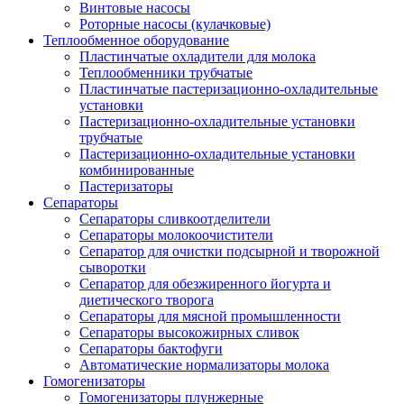
Винтовые насосы
Роторные насосы (кулачковые)
Теплообменное оборудование
Пластинчатые охладители для молока
Теплообменники трубчатые
Пластинчатые пастеризационно-охладительные
установки
Пастеризационно-охладительные установки
трубчатые
Пастеризационно-охладительные установки
комбинированные
Пастеризаторы
Сепараторы
Сепараторы сливкоотделители
Сепараторы молокоочистители
Сепаратор для очистки подсырной и творожной
сыворотки
Сепаратор для обезжиренного йогурта и
диетического творога
Сепараторы для мясной промышленности
Сепараторы высокожирных сливок
Сепараторы бактофуги
Автоматические нормализаторы молока
Гомогенизаторы
Гомогенизаторы плунжерные